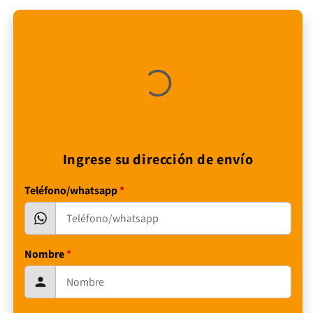
cantidad
cantidad
para
para
Drone
Drone
Cámara
Cámara
Wifi
Wifi
App
App
Control
Control
PRO
PRO
Ingrese su dirección de envío
Teléfono/whatsapp
*
Nombre
*