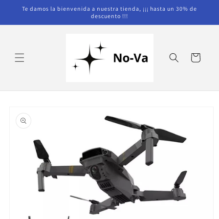
Ir
Te damos la bienvenida a nuestra tienda, ¡¡¡ hasta un 30% de
directamente
descuento !!!
al contenido
Carrito
Ir
directamente
a la
información
del producto